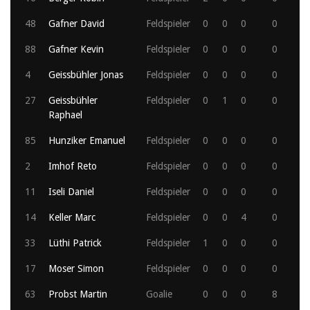
48
Gafner David
Feldspieler
0
0
0
0
88
Gafner Kevin
Feldspieler
0
0
0
0
4
Geissbühler Jonas
Feldspieler
0
0
0
0
27
Geissbühler
Feldspieler
0
1
0
0
Raphael
85
Hunziker Emanuel
Feldspieler
0
0
0
0
2
Imhof Reto
Feldspieler
0
0
0
0
11
Iseli Daniel
Feldspieler
0
0
0
0
14
Keller Marc
Feldspieler
0
0
4
0
33
Lüthi Patrick
Feldspieler
1
0
0
0
17
Moser Simon
Feldspieler
0
0
0
0
63
Probst Martin
Goalie
0
0
0
8