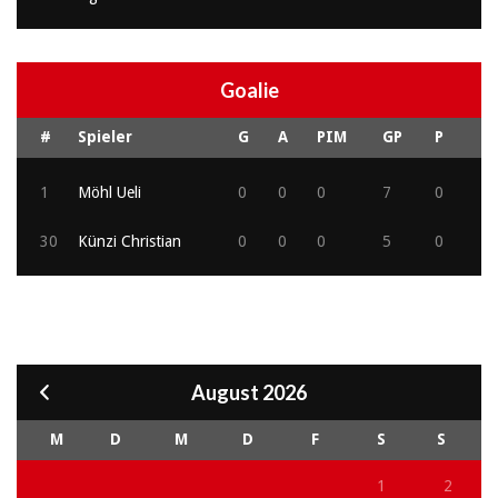
Goalie
#
Spieler
G
A
PIM
GP
P
1
Möhl Ueli
0
0
0
7
0
30
Künzi Christian
0
0
0
5
0
August 2026
M
D
M
D
F
S
S
1
2