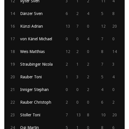
12
Ryter Sven
3
1
2
11
4
14
Dänzer Sven
6
2
4
5
8
16
Künzi Adrian
13
7
0
12
20
17
von Känel Michael
0
0
4
7
0
18
Weis Matthias
12
2
0
8
14
19
Straubinger Nicola
2
1
2
7
3
20
Rauber Toni
1
3
2
5
4
21
Inniger Stephan
0
0
2
4
0
22
Rauber Christoph
2
0
0
6
2
23
Stoller Toni
7
13
8
10
20
24
Ogi Martin
5
1
0
8
6