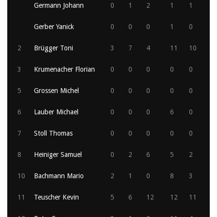
Germann Johann
0
1
2
1
1
Gerber Yanick
0
0
0
1
0
2
Brügger Toni
3
7
4
11
10
3
Krumenacher Florian
0
0
0
0
0
5
Grossen Michel
0
0
0
0
0
6
Lauber Michael
0
0
0
6
0
7
Stoll Thomas
0
0
0
0
0
8
Heiniger Samuel
0
2
6
5
2
10
Bachmann Mario
2
1
0
8
3
11
Teuscher Kevin
5
6
12
12
11