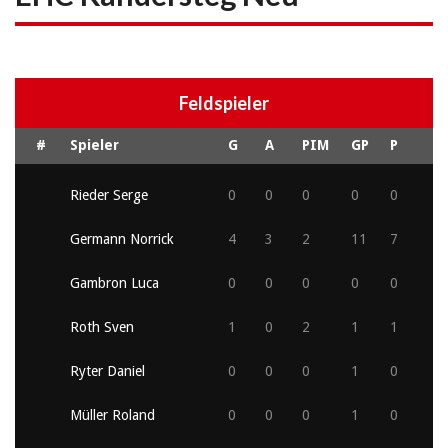
Feldspieler
#
Spieler
G
A
PIM
GP
P
Rieder Serge
0
0
0
0
0
Germann Norrick
4
3
2
11
7
Gambron Luca
0
0
0
0
0
Roth Sven
1
0
2
1
1
Ryter Daniel
0
0
0
1
0
Müller Roland
0
0
0
1
0