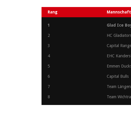
Rang
Mannschaf
1
Glad Ice Bo
2
HC Gladiator
3
Capital Rang
4
EHC Kanders
5
Emmen Duck
6
Capital Bulls
7
Team Längen
8
Team Wichtr