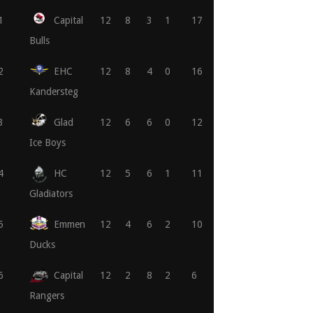
1
Capital
12
8
3
1
17
Bulls
2
EHC
12
8
4
0
16
Kandersteg
3
Glad
12
6
6
0
12
Ice Boys
4
HC
12
5
6
1
11
Gladiators
5
Emmen
12
4
6
2
10
Ducks
6
Capital
12
2
8
2
6
Rangers