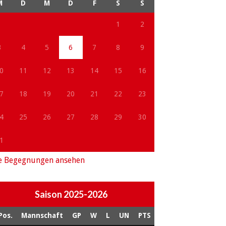
M
D
M
D
F
S
S
1
2
3
4
5
6
7
8
9
0
11
12
13
14
15
16
7
18
19
20
21
22
23
4
25
26
27
28
29
30
1
e Begegnungen ansehen
Saison 2025-2026
Pos.
Mannschaft
GP
W
L
UN
PTS