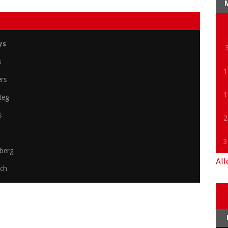
t
ys
s
1
ers
1
teg
s
2
3
berg
All
ach