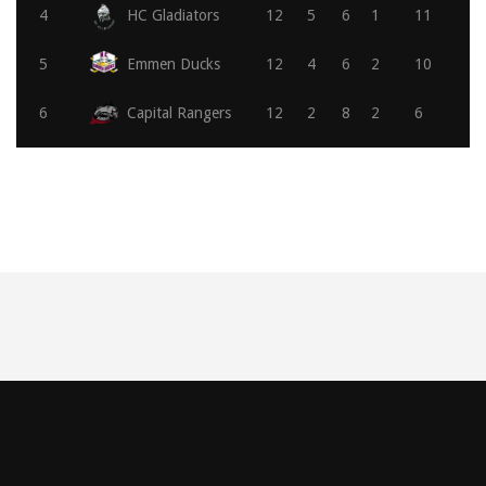
4
HC Gladiators
12
5
6
1
11
5
Emmen Ducks
12
4
6
2
10
6
Capital Rangers
12
2
8
2
6