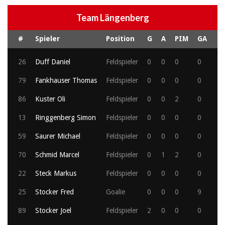
Team Längenberg
#
Spieler
Position
G
A
PIM
GA
26
Duff Daniel
Feldspieler
0
0
0
0
79
Fankhauser Thomas
Feldspieler
0
0
0
0
86
Kuster Oli
Feldspieler
0
0
2
0
13
Ringgenberg Simon
Feldspieler
0
0
0
0
59
Saurer Michael
Feldspieler
0
0
0
0
70
Schmid Marcel
Feldspieler
0
1
2
0
22
Steck Markus
Feldspieler
0
0
0
0
25
Stocker Fred
Goalie
0
0
0
9
89
Stocker Joel
Feldspieler
2
0
0
0