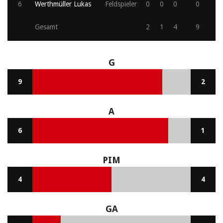
6
Werthmüller Lukas
Feldspieler
0
0
0
0
Gesamt
2
1
4
9
G
9
2
A
6
1
PIM
4
4
GA