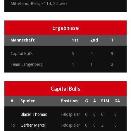
Mittelland, Bern, 3114, Schweiz
Ergebnisse
Mannschaft
1st
2nd
T
Capital Bulls
5
4
9
Team Längenberg
1
1
2
Capital Bulls
#
Spieler
Position
G
A
PIM
GA
Blaser Thomas
Feldspieler
0
0
0
0
15
Gerber Marcel
Feldspieler
0
0
2
0