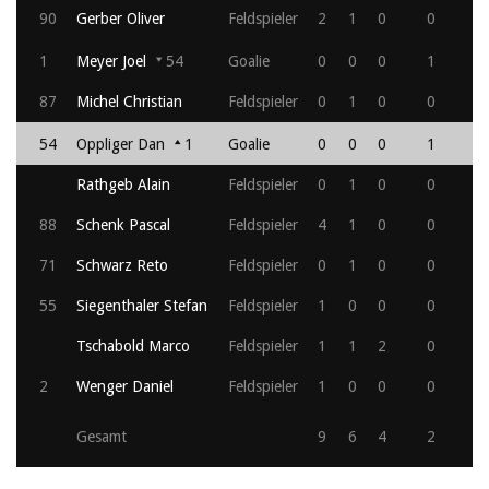
90
Gerber Oliver
Feldspieler
2
1
0
0
1
Meyer Joel
54
Goalie
0
0
0
1
87
Michel Christian
Feldspieler
0
1
0
0
54
Oppliger Dan
1
Goalie
0
0
0
1
Rathgeb Alain
Feldspieler
0
1
0
0
88
Schenk Pascal
Feldspieler
4
1
0
0
71
Schwarz Reto
Feldspieler
0
1
0
0
55
Siegenthaler Stefan
Feldspieler
1
0
0
0
Tschabold Marco
Feldspieler
1
1
2
0
2
Wenger Daniel
Feldspieler
1
0
0
0
Gesamt
9
6
4
2