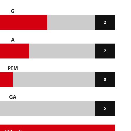
G
2
A
2
PIM
8
GA
5