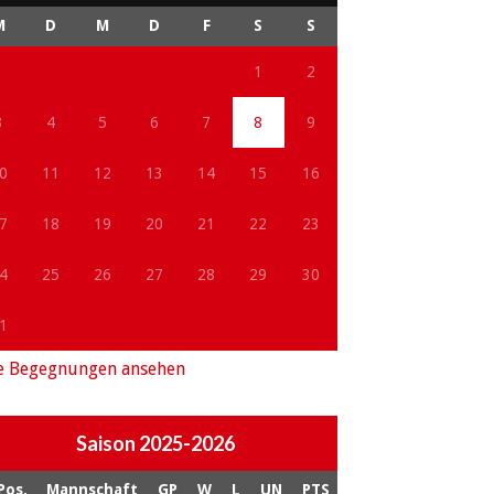
M
D
M
D
F
S
S
1
2
3
4
5
6
7
8
9
0
11
12
13
14
15
16
7
18
19
20
21
22
23
4
25
26
27
28
29
30
1
e Begegnungen ansehen
Saison 2025-2026
Pos.
Mannschaft
GP
W
L
UN
PTS