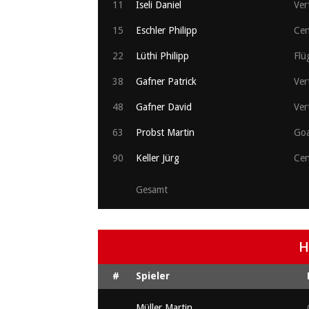
11
Iseli Daniel
Ver
15
Eschler Philipp
Cen
22
Lüthi Philipp
Flü
38
Gafner Patrick
Ver
48
Gafner David
Ver
63
Probst Martin
Goa
90
Keller Jürg
Cen
Gesamt
H
#
Spieler
Müller Martin