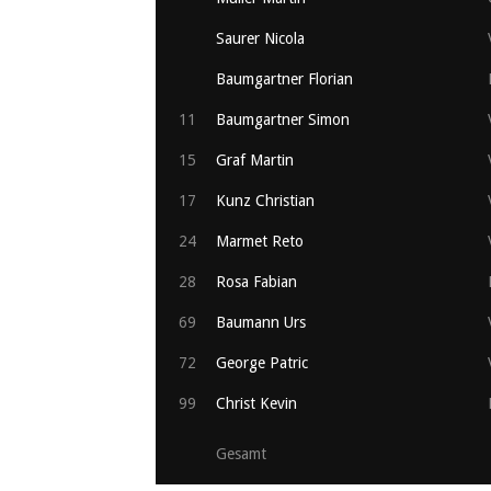
Saurer Nicola
Baumgartner Florian
11
Baumgartner Simon
15
Graf Martin
17
Kunz Christian
24
Marmet Reto
28
Rosa Fabian
69
Baumann Urs
72
George Patric
99
Christ Kevin
Gesamt