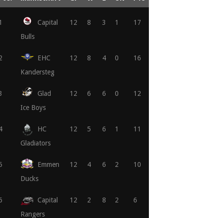
1
Capital
12
8
3
1
17
Bulls
2
EHC
12
8
4
0
16
Kandersteg
3
Glad
12
6
6
0
12
Ice Boys
4
HC
12
5
6
1
11
Gladiators
5
Emmen
12
4
6
2
10
Ducks
6
Capital
12
2
8
2
6
Rangers