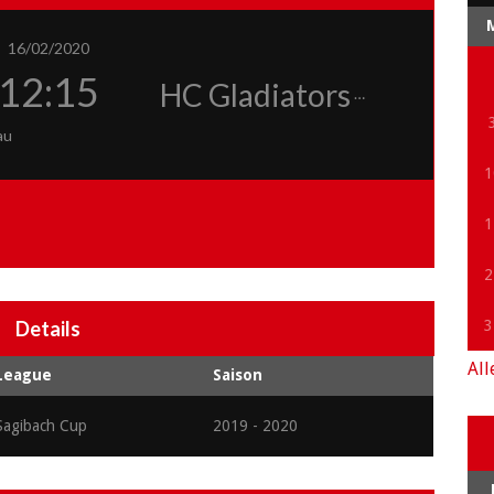
16/02/2020
12:15
HC Gladiators
au
1
1
2
Details
3
All
League
Saison
Sagibach Cup
2019 - 2020