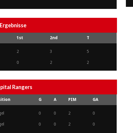
Ergebnisse
1st
2nd
T
2
3
5
0
2
2
pital Rangers
ition
G
A
PIM
GA
gel
0
0
2
0
gel
0
0
2
0