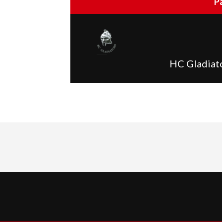
P
HC Gladiato