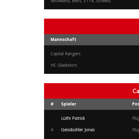
Mittelland, Bern, 3114, Schweiz
Mannschaft
Capital Rangers
HC Gladiators
Ca
#
Spieler
Pos
Lüthi Patrick
Flü
4
Geissbühler Jonas
Flü