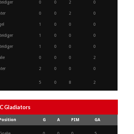
teidiger
0
0
2
0
ter
0
0
2
0
gel
1
0
0
0
teidiger
1
0
0
0
teidiger
1
0
0
0
lie
0
0
0
2
ter
2
0
0
0
5
0
8
2
C Gladiators
Position
G
A
PIM
GA
Goalie
0
0
0
5