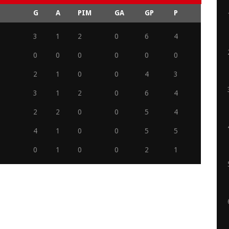
G
A
PIM
GA
GP
P
3
1
2
0
6
4
0
0
0
0
0
0
2
1
0
0
4
3
3
1
2
0
6
4
2
2
0
0
5
4
4
1
0
0
5
5
0
1
0
0
2
1