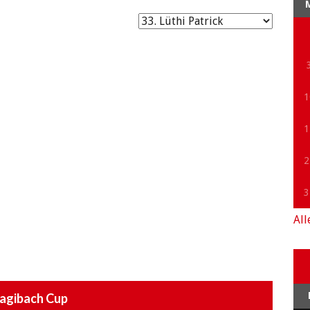
1
1
2
3
All
agibach Cup