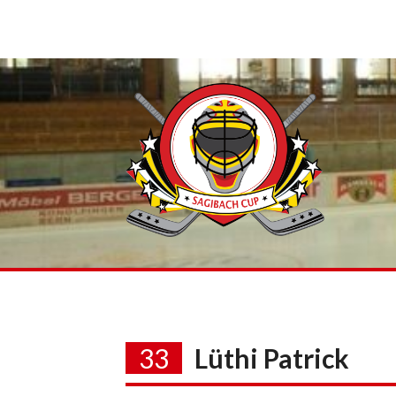
Skip
to
content
33
Lüthi Patrick