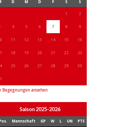
M
D
M
D
F
S
S
1
2
3
4
5
6
7
8
9
0
11
12
13
14
15
16
7
18
19
20
21
22
23
4
25
26
27
28
29
30
1
e Begegnungen ansehen
Saison 2025-2026
Pos.
Mannschaft
GP
W
L
UN
PTS