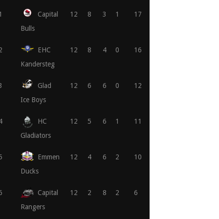
1
Capital
12
8
3
1
17
Bulls
2
EHC
12
8
4
0
16
Kandersteg
3
Glad
12
6
6
0
12
Ice Boys
4
HC
12
5
6
1
11
Gladiators
5
Emmen
12
4
6
2
10
Ducks
6
Capital
12
2
8
2
6
Rangers