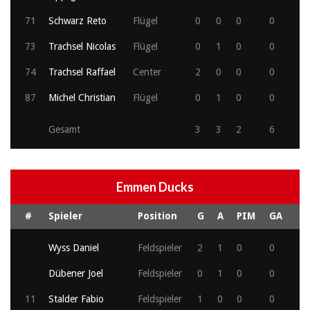
71
Schwarz Reto
Flügel
0
0
0
0
73
Trachsel Nicolas
Flügel
0
1
0
0
74
Trachsel Raffael
Center
2
0
0
0
87
Michel Christian
Flügel
0
1
0
0
Gesamt
3
3
2
6
Emmen Ducks
#
Spieler
Position
G
A
PIM
GA
Wyss Daniel
Feldspieler
2
1
0
0
Dübener Joel
Feldspieler
0
1
0
0
11
Stalder Fabio
Feldspieler
1
0
0
0