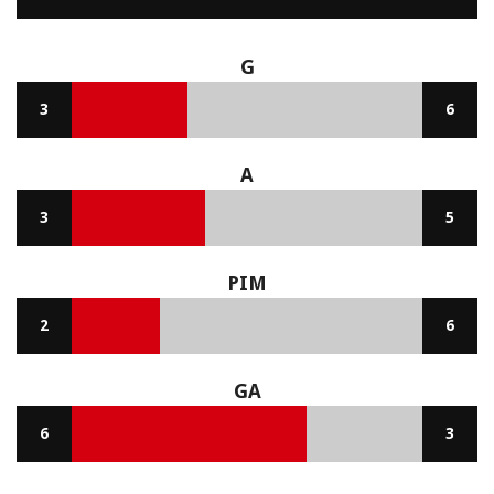
G
3
6
A
3
5
PIM
2
6
GA
6
3