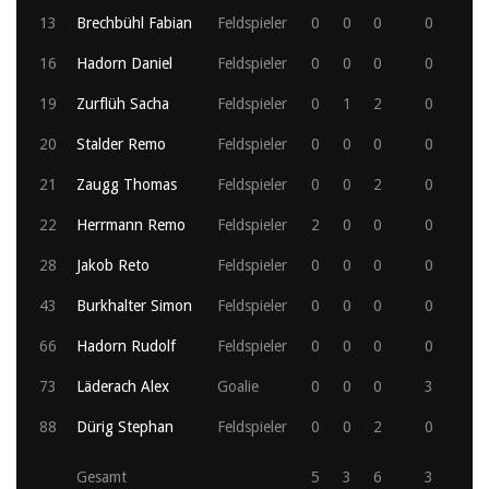
13
Brechbühl Fabian
Feldspieler
0
0
0
0
16
Hadorn Daniel
Feldspieler
0
0
0
0
19
Zurflüh Sacha
Feldspieler
0
1
2
0
20
Stalder Remo
Feldspieler
0
0
0
0
21
Zaugg Thomas
Feldspieler
0
0
2
0
22
Herrmann Remo
Feldspieler
2
0
0
0
28
Jakob Reto
Feldspieler
0
0
0
0
43
Burkhalter Simon
Feldspieler
0
0
0
0
66
Hadorn Rudolf
Feldspieler
0
0
0
0
73
Läderach Alex
Goalie
0
0
0
3
88
Dürig Stephan
Feldspieler
0
0
2
0
Gesamt
5
3
6
3