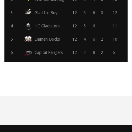
3
Glad Ice Boys
12
6
6
0
12
4
HC Gladiators
12
5
6
1
11
5
Emmen Ducks
12
4
6
2
10
6
Capital Rangers
12
2
8
2
6