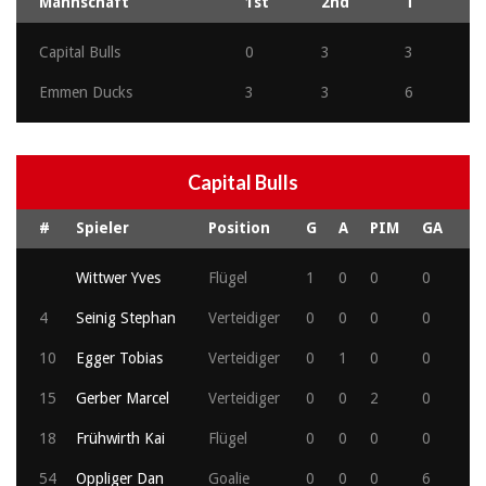
Mannschaft
1st
2nd
T
Capital Bulls
0
3
3
Emmen Ducks
3
3
6
Capital Bulls
#
Spieler
Position
G
A
PIM
GA
Wittwer Yves
Flügel
1
0
0
0
4
Seinig Stephan
Verteidiger
0
0
0
0
10
Egger Tobias
Verteidiger
0
1
0
0
15
Gerber Marcel
Verteidiger
0
0
2
0
18
Frühwirth Kai
Flügel
0
0
0
0
54
Oppliger Dan
Goalie
0
0
0
6