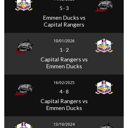
5
-
3
Emmen Ducks vs
Capital Rangers
10/01/2026
1
-
2
Capital Rangers vs
Emmen Ducks
16/02/2025
4
-
8
Capital Rangers vs
Emmen Ducks
13/10/2024