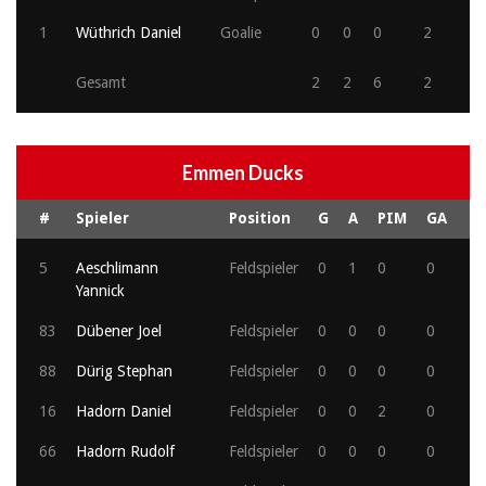
1
Wüthrich Daniel
Goalie
0
0
0
2
Gesamt
2
2
6
2
Emmen Ducks
#
Spieler
Position
G
A
PIM
GA
5
Aeschlimann
Feldspieler
0
1
0
0
Yannick
83
Dübener Joel
Feldspieler
0
0
0
0
88
Dürig Stephan
Feldspieler
0
0
0
0
16
Hadorn Daniel
Feldspieler
0
0
2
0
66
Hadorn Rudolf
Feldspieler
0
0
0
0