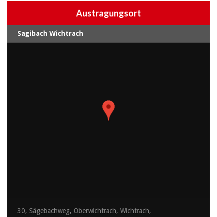
Austragungsort
Sagibach Wichtrach
30, Sägebachweg, Oberwichtrach, Wichtrach,