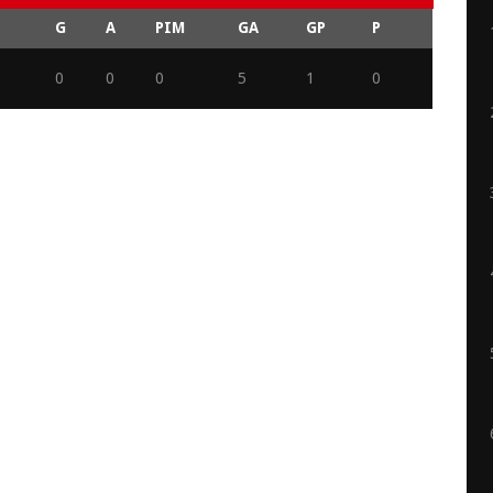
G
A
PIM
GA
GP
P
0
0
0
5
1
0