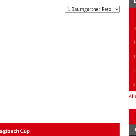
1
1
2
3
All
agibach Cup