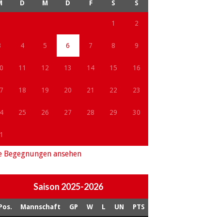
M
D
M
D
F
S
S
1
2
3
4
5
6
7
8
9
0
11
12
13
14
15
16
7
18
19
20
21
22
23
4
25
26
27
28
29
30
1
e Begegnungen ansehen
Saison 2025-2026
Pos.
Mannschaft
GP
W
L
UN
PTS