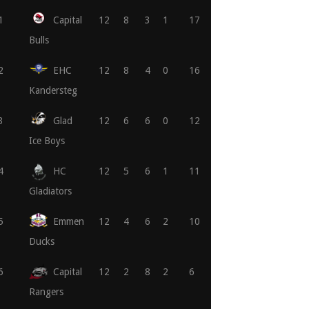
1
Capital
12
8
3
1
17
Bulls
2
EHC
12
8
4
0
16
Kandersteg
3
Glad
12
6
6
0
12
Ice Boys
4
HC
12
5
6
1
11
Gladiators
5
Emmen
12
4
6
2
10
Ducks
6
Capital
12
2
8
2
6
Rangers