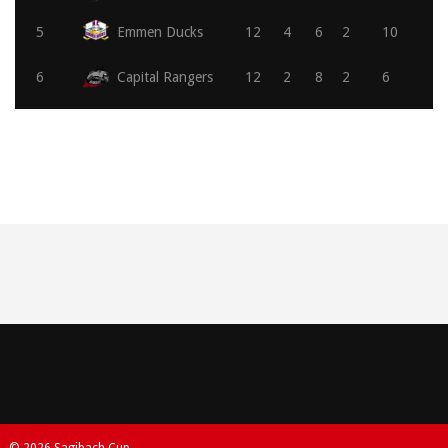
5
Emmen Ducks
12
4
6
2
10
6
Capital Rangers
12
2
8
2
6
© 2026 Sagibach Cup