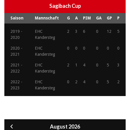
Sagibach Cup
Saison
Mannschaft
G
A
PIM
GA
GP
P
2019 -
EHC
2
3
6
0
12
5
2020
Kandersteg
2020 -
EHC
0
0
0
0
0
0
2021
Kandersteg
2021 -
EHC
2
1
4
0
5
3
2022
Kandersteg
2022 -
EHC
0
2
4
0
5
2
2023
Kandersteg
August 2026