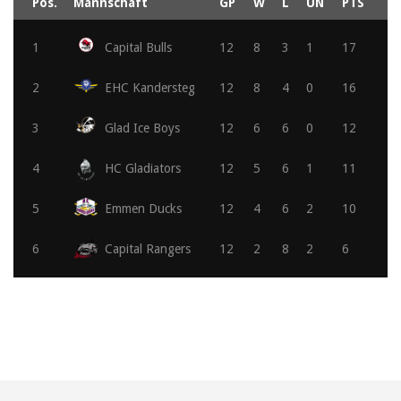
Pos.
Mannschaft
GP
W
L
UN
PTS
1
Capital Bulls
12
8
3
1
17
2
EHC Kandersteg
12
8
4
0
16
3
Glad Ice Boys
12
6
6
0
12
4
HC Gladiators
12
5
6
1
11
5
Emmen Ducks
12
4
6
2
10
6
Capital Rangers
12
2
8
2
6