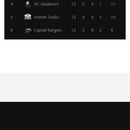
4
HC Gladiators
12
5
6
1
11
5
Emmen Ducks
12
4
6
2
10
6
Capital Rangers
12
2
8
2
6