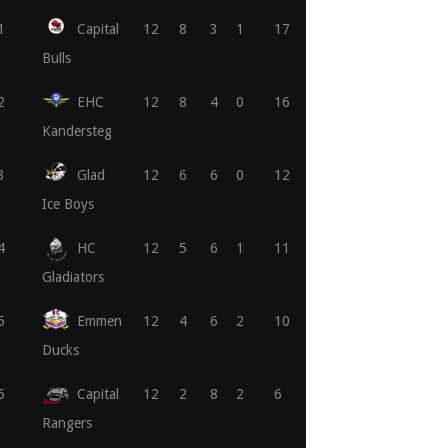
1
Capital
12
8
3
1
17
Bulls
2
EHC
12
8
4
0
16
Kandersteg
3
Glad
12
6
6
0
12
Ice Boys
4
HC
12
5
6
1
11
Gladiators
5
Emmen
12
4
6
2
10
Ducks
6
Capital
12
2
8
2
6
Rangers