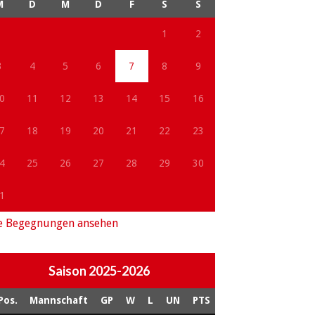
M
D
M
D
F
S
S
1
2
3
4
5
6
7
8
9
0
11
12
13
14
15
16
7
18
19
20
21
22
23
4
25
26
27
28
29
30
1
e Begegnungen ansehen
Saison 2025-2026
Pos.
Mannschaft
GP
W
L
UN
PTS