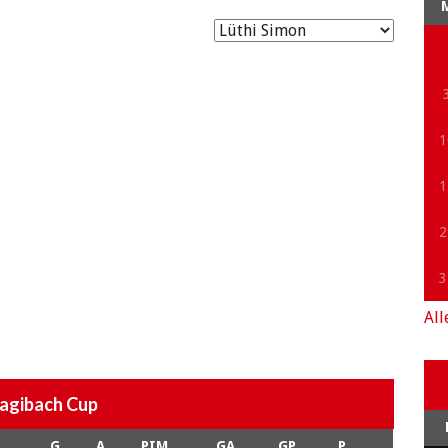
1
1
2
3
All
agibach Cup
G
A
PIM
GA
GP
P