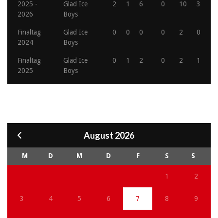
2025 -
Glad Ice
2
1
6
0
10
3
2026
Boys
Finaltag
Glad Ice
0
0
0
0
2
0
2024
Boys
Finaltag
Glad Ice
0
1
2
0
2
1
2025
Boys
August 2026
M
D
M
D
F
S
S
1
2
3
4
5
6
7
8
9