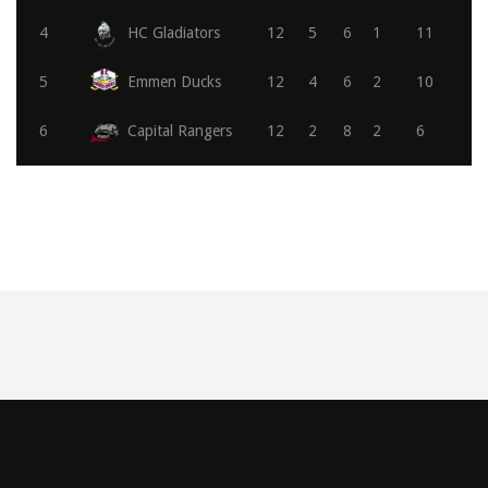
4
HC Gladiators
12
5
6
1
11
5
Emmen Ducks
12
4
6
2
10
6
Capital Rangers
12
2
8
2
6