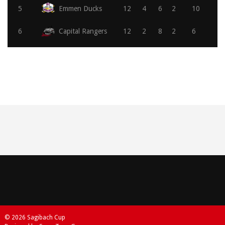
5
Emmen Ducks
12
4
6
2
10
6
Capital Rangers
12
2
8
2
6
© 2026 Sagibach Cup