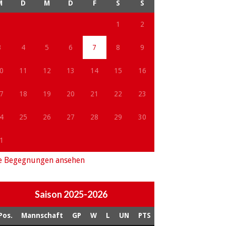
M
D
M
D
F
S
S
1
2
3
4
5
6
7
8
9
0
11
12
13
14
15
16
7
18
19
20
21
22
23
4
25
26
27
28
29
30
1
e Begegnungen ansehen
Saison 2025-2026
Pos.
Mannschaft
GP
W
L
UN
PTS