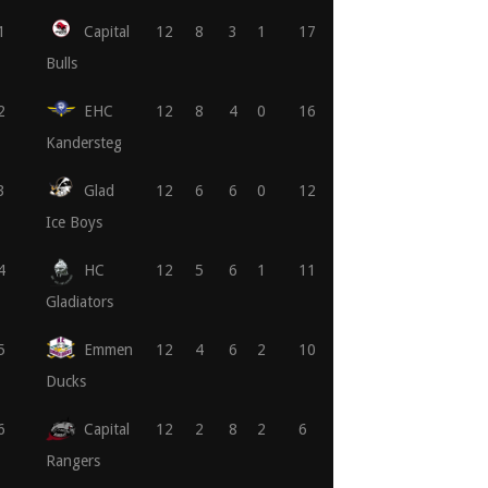
1
Capital
12
8
3
1
17
Bulls
2
EHC
12
8
4
0
16
Kandersteg
3
Glad
12
6
6
0
12
Ice Boys
4
HC
12
5
6
1
11
Gladiators
5
Emmen
12
4
6
2
10
Ducks
6
Capital
12
2
8
2
6
Rangers