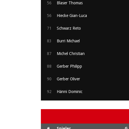
56
Blaser Thomas
56
Hiecke Gian-Luca
71
Schwarz Reto
83
Burri Michael
87
Michel Christian
88
Gerber Philipp
90
Gerber Oliver
92
Hänni Dominic
#
Spieler
G