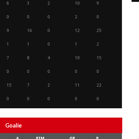
6
3
2
10
9
0
0
0
2
0
9
16
0
12
25
1
1
0
1
2
7
8
4
10
15
0
0
0
0
0
15
7
2
11
22
0
0
0
0
0
Goalie
A
PIM
GP
P