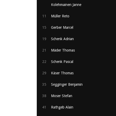
Kolehmainen Janne
11
Müller Reto
15
Gerber Marcel
19
Schenk Adrian
21
Mäder Thomas
22
Schenk Pascal
29
Käser Thomas
35
Segginger Benjamin
38
Moser Stefan
41
Rathgeb Alain