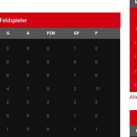
Feldspieler
G
A
PIM
GP
P
1
0
0
0
1
0
1
0
0
0
0
0
2
0
0
0
1
0
3
4
7
0
2
11
All
2
3
2
2
5
0
0
0
1
0
1
0
0
1
1