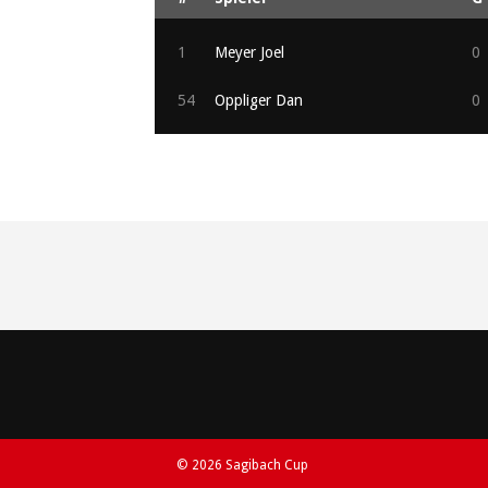
1
Meyer Joel
0
54
Oppliger Dan
0
© 2026 Sagibach Cup