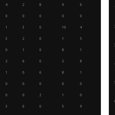
4
2
8
9
6
0
0
0
0
0
1
3
0
10
4
3
2
0
1
5
0
1
0
8
1
2
6
0
2
8
1
0
6
8
1
0
0
0
0
0
0
0
2
1
0
3
6
0
5
9