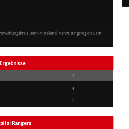
erwaltungskreis Bern-Mittelland, Verwaltungsregion Bern-
Ergebnisse
T
4
3
pital Rangers