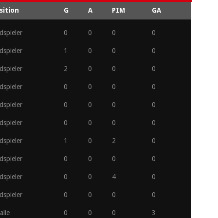
sition
G
A
PIM
GA
dspieler
0
0
0
0
dspieler
1
0
0
0
dspieler
2
0
0
0
dspieler
0
0
0
0
dspieler
0
0
0
0
dspieler
0
0
0
0
dspieler
1
0
2
0
dspieler
0
0
0
0
dspieler
0
0
4
0
dspieler
0
0
0
0
alie
0
0
0
3