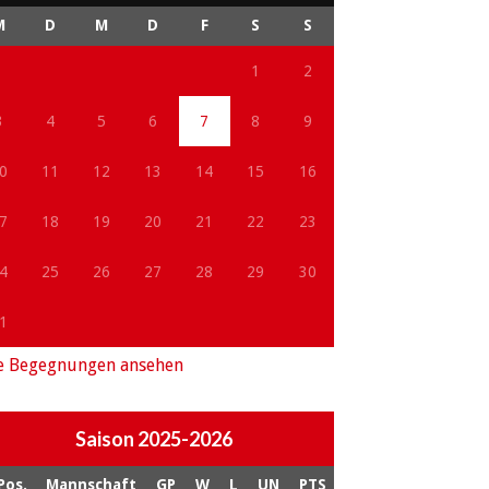
M
D
M
D
F
S
S
1
2
3
4
5
6
7
8
9
0
11
12
13
14
15
16
7
18
19
20
21
22
23
4
25
26
27
28
29
30
1
e Begegnungen ansehen
Saison 2025-2026
Pos.
Mannschaft
GP
W
L
UN
PTS