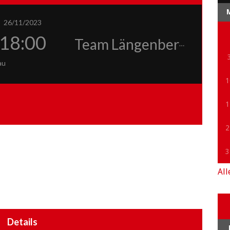
26/11/2023
18:00
Team Längenberg
au
1
1
2
3
All
Details