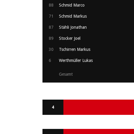
88
Schmid Marco
71
Schmid Markus
87
Stähli Jonathan
89
Stocker Joel
30
Tschirren Markus
6
Werthmüller Lukas
Gesamt
4