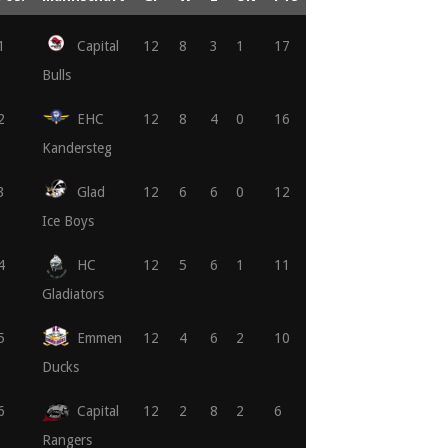
1
Capital
12
8
3
1
17
Bulls
2
EHC
12
8
4
0
16
Kandersteg
3
Glad
12
6
6
0
12
Ice Boys
4
HC
12
5
6
1
11
Gladiators
5
Emmen
12
4
6
2
10
Ducks
6
Capital
12
2
8
2
6
Rangers