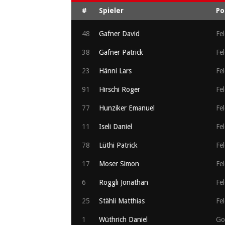
#
Spieler
Po
48
Gafner David
Fel
38
Gafner Patrick
Fel
23
Hänni Lars
Fel
91
Hirschi Roger
Fel
77
Hunziker Emanuel
Fel
11
Iseli Daniel
Fel
78
Lüthi Patrick
Fel
17
Moser Simon
Fel
6
Roggli Jonathan
Fel
25
Stähli Matthias
Fel
1
Wüthrich Daniel
Go