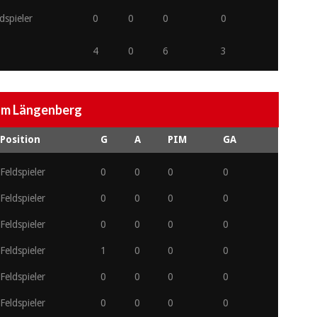
dspieler
0
0
0
0
4
0
6
3
am Längenberg
Position
G
A
PIM
GA
Feldspieler
0
0
0
0
Feldspieler
0
0
0
0
Feldspieler
0
0
0
0
Feldspieler
1
0
0
0
Feldspieler
0
0
0
0
Feldspieler
0
0
0
0