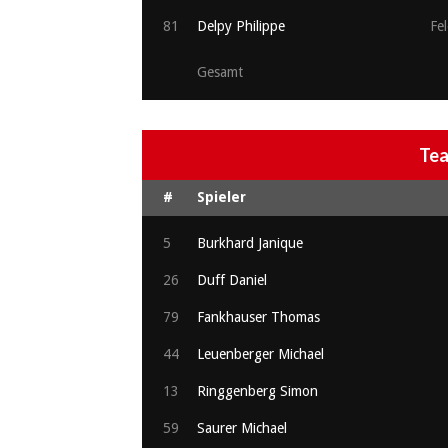
81
Delpy Philippe
Fel
Gesamt
Te
#
Spieler
5
Burkhard Janique
26
Duff Daniel
79
Fankhauser Thomas
44
Leuenberger Michael
13
Ringgenberg Simon
59
Saurer Michael