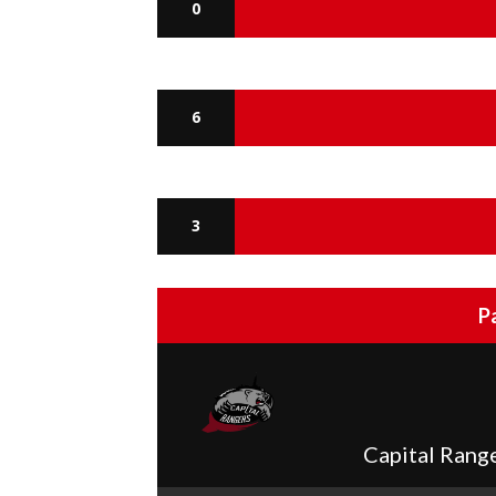
0
6
3
P
Capital Rang