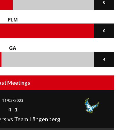
0
PIM
0
GA
4
ast Meetings
11/03/2023
4
-
1
ers vs Team Längenberg