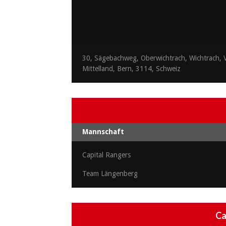
30, Sägebachweg, Oberwichtrach, Wichtrach, V
Mittelland, Bern, 3114, Schweiz
Mannschaft
Capital Rangers
Team Längenberg
Ca