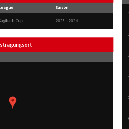
League
Saison
Sagibach Cup
2023 - 2024
stragungsort