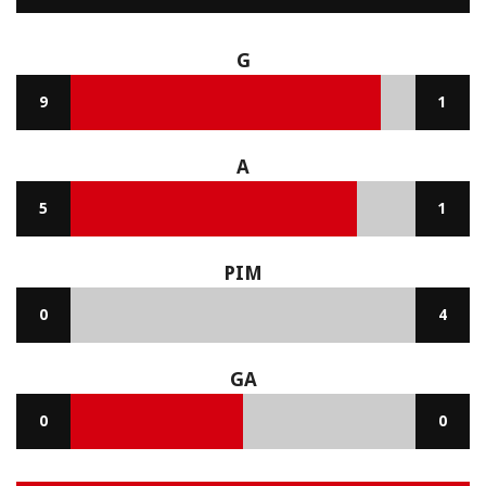
G
9
1
A
5
1
PIM
0
4
GA
0
0