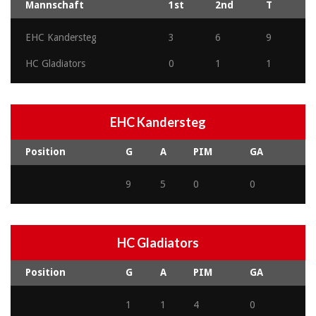
Mannschaft
1st
2nd
T
EHC Kandersteg
3
6
9
HC Gladiators
0
1
1
EHC Kandersteg
Position
G
A
PIM
GA
9
5
0
0
HC Gladiators
Position
G
A
PIM
GA
1
1
4
0