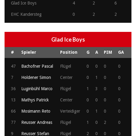
Glad Ice Boys
4
2
6
EHC Kandersteg
0
2
2
Glad Ice Boys
#
Spieler
Position
G
A
PIM
GA
47
Bachofner Pascal
Flügel
0
0
0
0
7
Holdener Simon
Center
0
1
0
0
36
Luginbühl Marco
Flügel
1
3
0
0
13
Mathys Patrick
Center
0
0
0
0
66
Mosimann Reto
Verteidiger
0
1
0
0
77
Reusser Andreas
Flügel
1
0
2
0
9
Reusser Stefan
Flügel
2
0
0
0