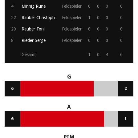
4
Minnig Rune
Feldspieler
0
0
0
0
22
Rauber Christoph
Feldspieler
1
0
0
0
20
Rauber Toni
Feldspieler
0
0
0
0
8
Rieder Serge
Feldspieler
0
0
0
0
Gesamt
1
0
4
6
G
6
2
A
6
1
PIM