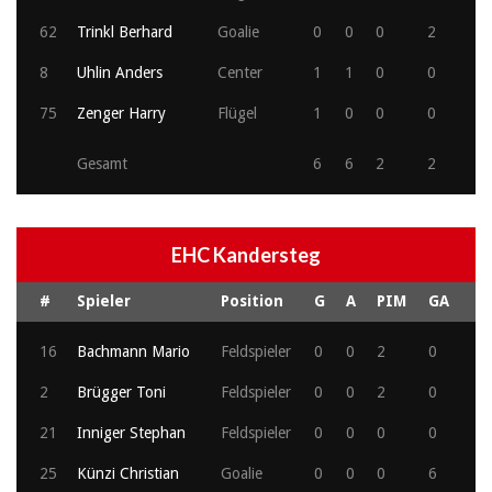
62
Trinkl Berhard
Goalie
0
0
0
2
8
Uhlin Anders
Center
1
1
0
0
75
Zenger Harry
Flügel
1
0
0
0
Gesamt
6
6
2
2
EHC Kandersteg
#
Spieler
Position
G
A
PIM
GA
16
Bachmann Mario
Feldspieler
0
0
2
0
2
Brügger Toni
Feldspieler
0
0
2
0
21
Inniger Stephan
Feldspieler
0
0
0
0
25
Künzi Christian
Goalie
0
0
0
6