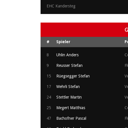
EHC Kandersteg
G
#
Spieler
P
8
Uhlin Anders
C
9
Reusser Stefan
Fl
15
Rüegsegger Stefan
Ve
17
Wehrli Stefan
Ve
24
Stettler Martin
Ve
25
Megert Matthias
C
47
Bachofner Pascal
Fl