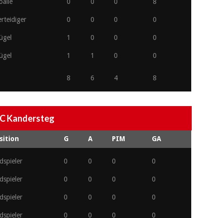
oalie
0
0
0
8
rteidiger
0
0
0
0
ügel
1
0
0
0
ügel
1
1
0
0
8
6
4
8
C Kandersteg
sition
G
A
PIM
GA
dspieler
0
0
0
0
dspieler
0
0
0
0
dspieler
0
0
0
0
dspieler
0
0
0
0