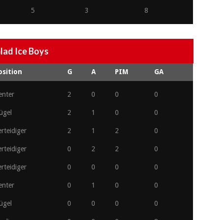
5
3
8
lad Ice Boys
osition
G
A
PIM
GA
enter
2
0
0
0
ügel
2
1
0
0
rteidiger
2
1
2
0
rteidiger
0
2
2
0
rteidiger
0
0
0
0
enter
0
1
0
0
ügel
0
0
0
0