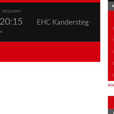
10/11/2019
20:15
EHC Kandersteg
au
1
1
2
3
All