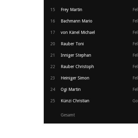
15
Frey Martin
Fel
16
Bachmann Mario
Fel
17
von Känel Michael
Fel
20
Rauber Toni
Fel
21
Inniger Stephan
Fel
22
Rauber Christoph
Fel
23
Heiniger Simon
Fel
24
Ogi Martin
Fel
25
Künzi Christian
Go
Gesamt