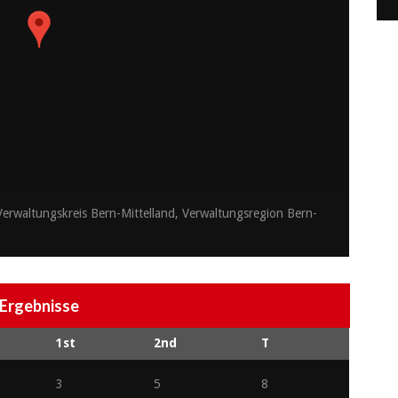
erwaltungskreis Bern-Mittelland, Verwaltungsregion Bern-
Ergebnisse
1st
2nd
T
3
5
8