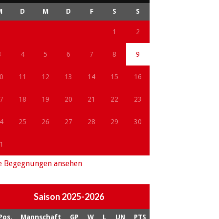
M
D
M
D
F
S
S
1
2
3
4
5
6
7
8
9
0
11
12
13
14
15
16
7
18
19
20
21
22
23
4
25
26
27
28
29
30
1
e Begegnungen ansehen
Saison 2025-2026
Pos.
Mannschaft
GP
W
L
UN
PTS