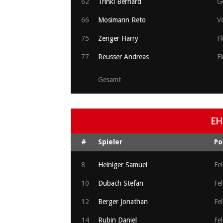
62
Trinkl Berhard
G
66
Mosimann Reto
Ve
75
Zenger Harry
Fl
77
Reusser Andreas
Fl
Gesamt
EH
#
Spieler
Po
8
Heiniger Samuel
Fel
10
Dubach Stefan
Fel
12
Berger Jonathan
Fel
14
Rubin Daniel
Fel