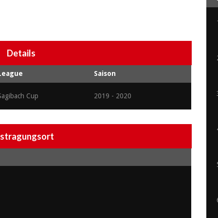
Details
League
Saison
Sagibach Cup
2019 - 2020
stragungsort