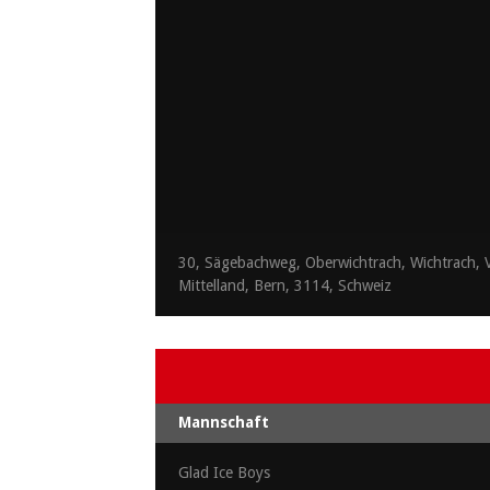
30, Sägebachweg, Oberwichtrach, Wichtrach, V
Mittelland, Bern, 3114, Schweiz
Mannschaft
Glad Ice Boys