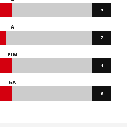
8
A
7
PIM
4
GA
8