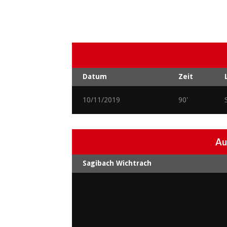
Datum
Zeit
10/11/2019
90'
Au
Sagibach Wichtrach