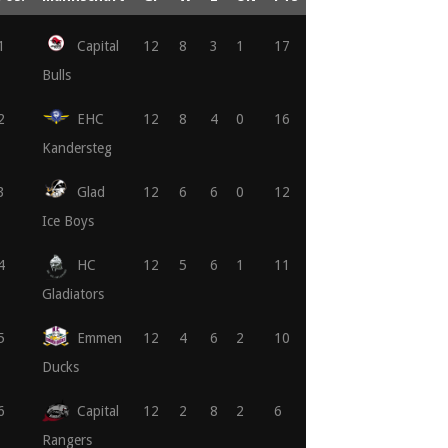
1
Capital
12
8
3
1
17
Bulls
2
EHC
12
8
4
0
16
Kandersteg
3
Glad
12
6
6
0
12
Ice Boys
4
HC
12
5
6
1
11
Gladiators
5
Emmen
12
4
6
2
10
Ducks
6
Capital
12
2
8
2
6
Rangers