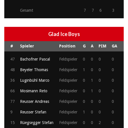
Gesamt
7
7
6
3
Glad Ice Boys
#
Spieler
Position
G
A
PIM
GA
47
Bachofner Pascal
Feldspieler
0
0
0
0
48
Beyeler Thomas
Feldspieler
1
0
0
0
36
Luginbühl Marco
Feldspieler
0
1
0
0
66
Mosimann Reto
Feldspieler
0
1
0
0
77
Reusser Andreas
Feldspieler
0
0
0
0
9
Reusser Stefan
Feldspieler
1
0
0
0
15
Rüegsegger Stefan
Feldspieler
0
0
2
0