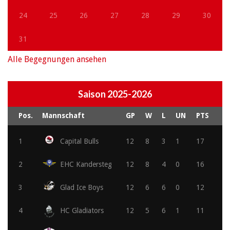
24
25
26
27
28
29
30
31
Alle Begegnungen ansehen
Saison 2025-2026
Pos.
Mannschaft
GP
W
L
UN
PTS
1
Capital Bulls
12
8
3
1
17
2
EHC Kandersteg
12
8
4
0
16
3
Glad Ice Boys
12
6
6
0
12
4
HC Gladiators
12
5
6
1
11