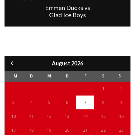
Emmen Ducks vs
Glad Ice Boys
August 2026
M
D
M
D
F
S
S
1
2
3
4
5
6
7
8
9
10
11
12
13
14
15
16
17
18
19
20
21
22
23