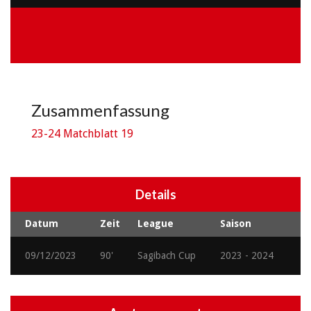
Zusammenfassung
23-24 Matchblatt 19
Details
Datum
Zeit
League
Saison
09/12/2023
90'
Sagibach Cup
2023 - 2024