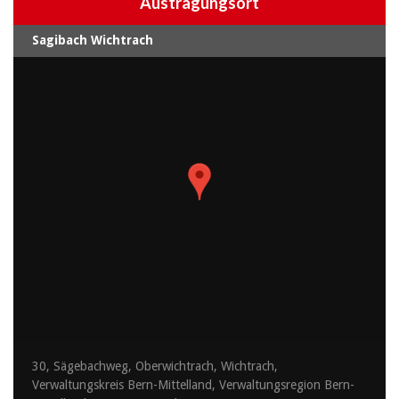
Austragungsort
Sagibach Wichtrach
30, Sägebachweg, Oberwichtrach, Wichtrach,
Verwaltungskreis Bern-Mittelland, Verwaltungsregion Bern-