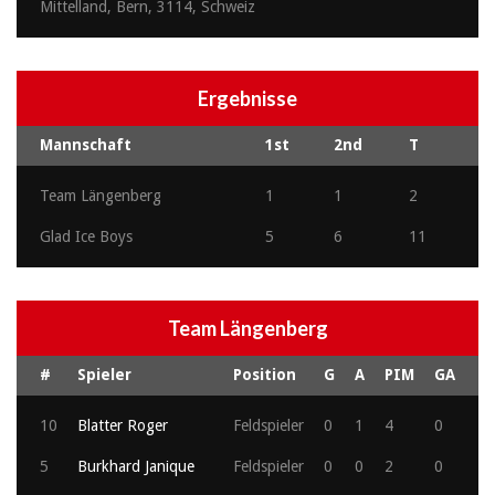
Mittelland, Bern, 3114, Schweiz
Ergebnisse
Mannschaft
1st
2nd
T
Team Längenberg
1
1
2
Glad Ice Boys
5
6
11
Team Längenberg
#
Spieler
Position
G
A
PIM
GA
10
Blatter Roger
Feldspieler
0
1
4
0
5
Burkhard Janique
Feldspieler
0
0
2
0