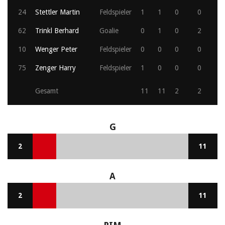
24
Stettler Martin
Feldspieler
1
1
0
0
62
Trinkl Berhard
Goalie
0
1
0
2
10
Wenger Peter
Feldspieler
0
0
0
0
75
Zenger Harry
Feldspieler
1
0
0
0
Gesamt
11
11
2
2
G
2
11
A
2
11