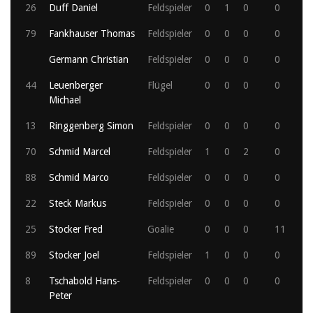
26
Duff Daniel
Feldspieler
0
1
0
0
79
Fankhauser Thomas
Feldspieler
0
0
0
0
Germann Christian
Feldspieler
0
0
0
0
44
Leuenberger
Flügel
0
0
0
0
Michael
13
Ringgenberg Simon
Feldspieler
0
0
0
0
70
Schmid Marcel
Feldspieler
1
0
2
0
88
Schmid Marco
Feldspieler
0
0
0
0
22
Steck Markus
Feldspieler
0
0
0
0
25
Stocker Fred
Goalie
0
0
0
11
89
Stocker Joel
Feldspieler
1
0
0
0
8
Tschabold Hans-
Feldspieler
0
0
0
0
Peter