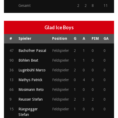
Gesamt
2
2
8
11
Glad Ice Boys
#
Spieler
Position
G
A
PIM
GA
47
Bachofner Pascal
Feldspieler
2
1
0
0
90
Böhlen Beat
Feldspieler
1
1
0
0
36
Luginbühl Marco
Feldspieler
2
0
0
0
13
Mathys Patrick
Feldspieler
0
4
0
0
66
Mosimann Reto
Feldspieler
1
0
0
0
9
Reusser Stefan
Feldspieler
2
3
2
0
15
Rüegsegger
Feldspieler
1
0
0
0
Stefan