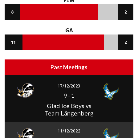
PIM
8
2
GA
11
2
Past Meetings
17/12/2023
9
-
1
Glad Ice Boys vs
Team Längenberg
11/12/2022