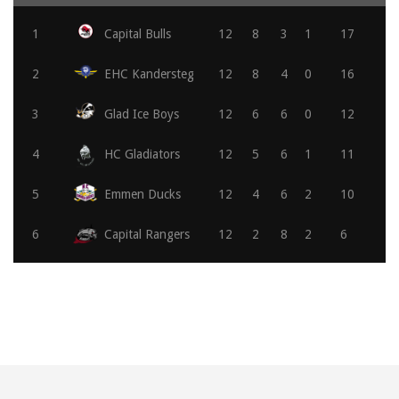
1
Capital Bulls
12
8
3
1
17
2
EHC Kandersteg
12
8
4
0
16
3
Glad Ice Boys
12
6
6
0
12
4
HC Gladiators
12
5
6
1
11
5
Emmen Ducks
12
4
6
2
10
6
Capital Rangers
12
2
8
2
6