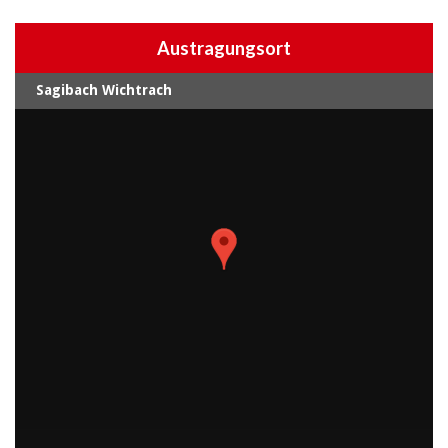
Austragungsort
Sagibach Wichtrach