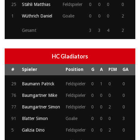
25
Stähli Matthias
Feldspieler
0
0
0
0
1
Wüthrich Daniel
Goalie
0
0
0
2
Gesamt
3
3
4
2
HC Gladiators
#
Spieler
Position
G
A
PIM
GA
29
Baumann Patrick
Feldspieler
0
1
0
0
76
Baumgartner Mike
Feldspieler
0
0
0
0
77
Baumgartner Simon
Feldspieler
0
0
2
0
91
Blatter Simon
Goalie
0
0
0
3
5
Galizia Dino
Feldspieler
0
0
2
0