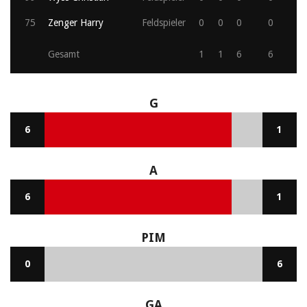
75
Zenger Harry
Feldspieler
0
0
0
0
Gesamt
1
1
6
6
G
6
1
A
6
1
PIM
0
6
GA