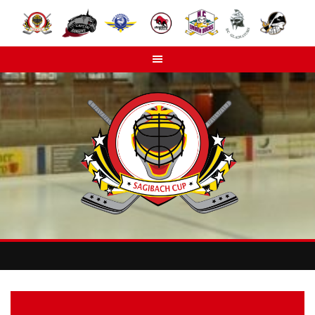
Skip
to
content