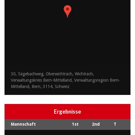
30, Sägebachweg, Oberwichtrach, Wichtrach,
Verwaltungskreis Bern-Mittelland, Verwaltungsregion Bern-
Mittelland, Bern, 3114, Schweiz
Ergebnisse
Mannschaft
1st
2nd
T