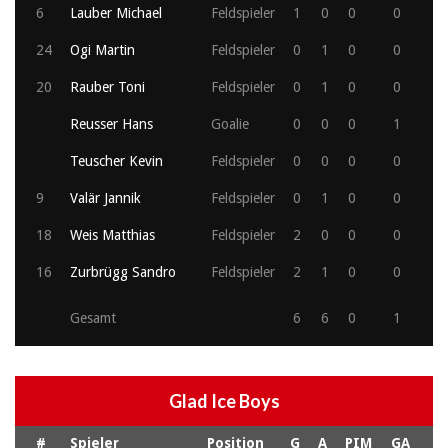
6
Lauber Michael
Feldspieler
1
0
0
0
24
Ogi Martin
Feldspieler
0
1
0
0
20
Rauber Toni
Feldspieler
0
1
0
0
Reusser Hans
Goalie
0
0
0
1
Teuscher Kevin
Feldspieler
0
0
0
0
9
Valär Jannik
Feldspieler
0
1
0
0
18
Weis Matthias
Feldspieler
2
0
0
0
16
Zurbrügg Sandro
Feldspieler
2
1
0
0
Gesamt
6
6
0
1
Glad Ice Boys
#
Spieler
Position
G
A
PIM
GA